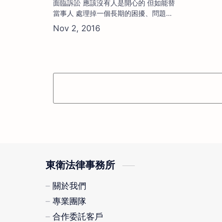
面臨訴訟 應該沒有人是開心的 但如能替
當事人 處理掉一個長期的困擾、問題或
是折磨 一直是本所努力的方向 很開心
客戶帶回了好消息 他在法律問題的早期
盡快讓我們介入處理 免除可能的法律危
機 讓多年來 家族內的不動產爭議 得已
落幕 也免除不必要的紛爭 拿回屬於他的
權益 當事人開心 本所也同感快樂 在這
忙碌的一天 總有些事值得開心!! …
東衛法律事務所
關於我們
專業團隊
合作委託客戶