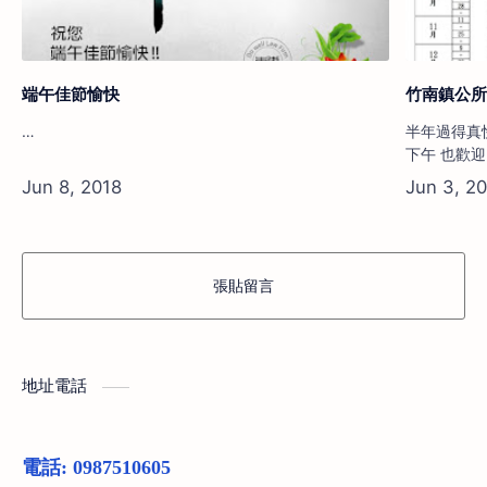
端午佳節愉快
竹南鎮公所
…
半年過得真快 下半年的服務時間來囉 依然是
下午 也歡迎需要的朋友 來找我們 諮詢地點：竹南戶政
事務所 3 樓 
16:30(六) 日期:7/1、7/15、7/29、8/12、8/26、
9/9、9/23
12/23 民…
張貼留言
地址電話
電話: 0987510605